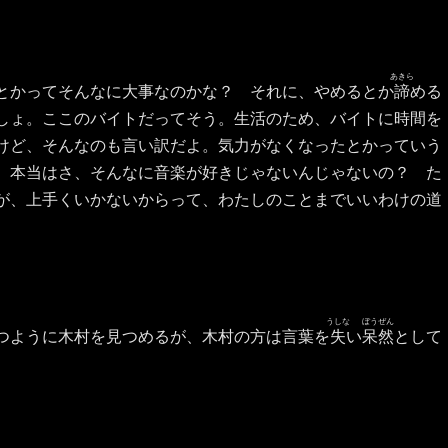
あきら
とかってそんなに大事なのかな？ それに、やめるとか
諦
める
しょ。ここのバイトだってそう。生活のため、バイトに時間を
けど、そんなのも言い訳だよ。気力がなくなったとかっていう
。本当はさ、そんなに音楽が好きじゃないんじゃないの？ た
が、上手くいかないからって、わたしのことまでいいわけの道
うしな
ぼうぜん
つように木村を見つめるが、木村の方は言葉を
失
い
呆然
として