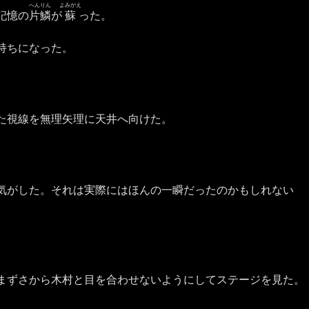
へんりん
よみがえ
記憶の
片鱗
が
蘇
った。
持ちになった。
た視線を無理矢理に天井へ向けた。
気がした。それは実際にはほんの一瞬だったのかもしれない
まずさから木村と目を合わせないようにしてステージを見た。