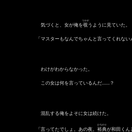
うかが
気づくと、女が俺を
覗
うように見ていた。
「マスターもなんでちゃんと言ってくれない
わけがわからなかった。
この女は何を言っているんだ……？
混乱する俺をよそに女は続けた。
ひろのり
「言ってたでしょ。あの夜。
裕典
が和田くん