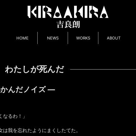
HOME
NEWS
WORKS
ABOUT
 わたしが死んだ
浮かんだノイズ ―
くなるわ！」
女は我を忘れたようにまくしたてた。