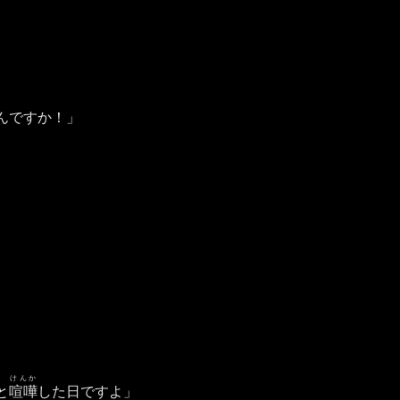
んですか！」
けんか
と
喧嘩
した日ですよ」