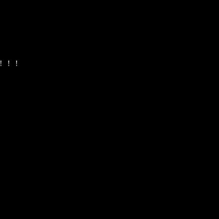
！！！
。