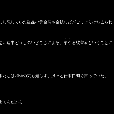
にし隠していた盗品の貴金属や金銭などがごっそり持ち去られ
・・・・・・
悪い連中どうしのいざこざによる、
単なる被害者
ということに
事たちは和雄の気も知らず、淡々と仕事口調で言っていた。
出てんだから――